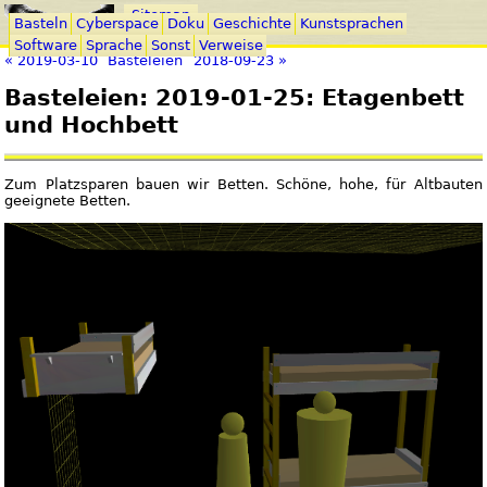
Sitemap
Basteln
Cyberspace
Doku
Geschichte
Kunstsprachen
Software
Sprache
Sonst
Verweise
« 2019-03-10
Basteleien
2018-09-23 »
Basteleien: 2019-01-25: Etagenbett
und Hochbett
Zum Platzsparen bauen wir Betten. Schöne, hohe, für Altbauten
geeignete Betten.