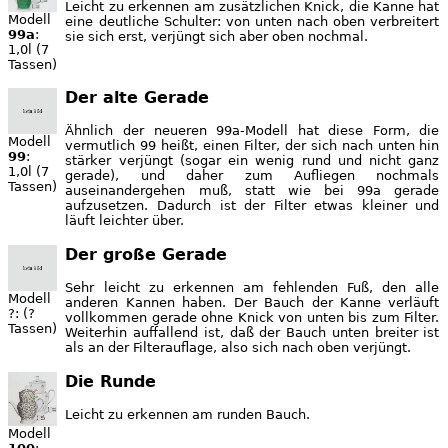
Leicht zu erkennen am zusätzlichen Knick, die Kanne hat
Modell
eine deutliche Schulter: von unten nach oben verbreitert
99a
:
sie sich erst, verjüngt sich aber oben nochmal.
1,0l (7
Tassen)
Der alte Gerade
Ähnlich der neueren 99a-Modell hat diese Form, die
Modell
vermutlich 99 heißt, einen Filter, der sich nach unten hin
99
:
stärker verjüngt (sogar ein wenig rund und nicht ganz
1,0l (7
gerade), und daher zum Aufliegen nochmals
Tassen)
auseinandergehen muß, statt wie bei 99a gerade
aufzusetzen. Dadurch ist der Filter etwas kleiner und
läuft leichter über.
Der große Gerade
Sehr leicht zu erkennen am fehlenden Fuß, den alle
Modell
anderen Kannen haben. Der Bauch der Kanne verläuft
?: (?
vollkommen gerade ohne Knick von unten bis zum Filter.
Tassen)
Weiterhin auffallend ist, daß der Bauch unten breiter ist
als an der Filterauflage, also sich nach oben verjüngt.
Die Runde
Leicht zu erkennen am runden Bauch.
Modell