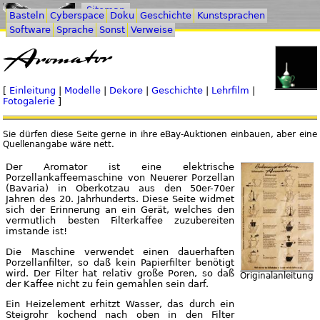
Sitemap
Basteln
Cyberspace
Doku
Geschichte
Kunstsprachen
Software
Sprache
Sonst
Verweise
[
Einleitung
|
Modelle
|
Dekore
|
Geschichte
|
Lehrfilm
|
Fotogalerie
]
Sie dürfen diese Seite gerne in ihre eBay-Auktionen einbauen, aber eine
Quellenangabe wäre nett.
Der Aromator ist eine elektrische
Porzellankaffeemaschine von Neuerer Porzellan
(Bavaria) in Oberkotzau aus den 50er-70er
Jahren des 20. Jahrhunderts. Diese Seite widmet
sich der Erinnerung an ein Gerät, welches den
vermutlich besten Filterkaffee zuzubereiten
imstande ist!
Die Maschine verwendet einen dauerhaften
Porzellanfilter, so daß kein Papierfilter benötigt
wird. Der Filter hat relativ große Poren, so daß
Originalanleitung
der Kaffee nicht zu fein gemahlen sein darf.
Ein Heizelement erhitzt Wasser, das durch ein
Steigrohr kochend nach oben in den Filter