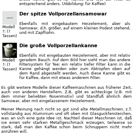
entsprechend anders. (Abbildung: für Kaffee)
Der spitze Vollporzellansamowar
Ebenfalls mit eingebautem Heizelement, aber als
Modell
Samowar, d.h. größer, auf einem kleinen Podest stehend,
?: (?
und mit Zapfhahn.
Tassen)
Die große Vollporzellankanne
Ebenfalls mit eingebauten Heizelement, aber mit relativ
geradem Bauch. Auf dem Bild hier sieht man das andere
Modell
Filtersystem für Tee: ein relativ tiefer Filter kann in die
?: (?
Kanne gehängt werden oder zum Abtropfen oben auf
Tassen)
dem Rand abgestellt werden. Auch diese Kanne gibt es
für Kaffee, dann mit etwas anderem Filter.
Es gibt weitere Modelle dieser Kaffeemaschinen aus früherer Zeit,
auch von anderen Herstellern. Z.B. gibt es achteckige (z.B. mit
dem immer beliebten Rosenmotiv) und Standfuß ähnlich dem
Samowar, aber mit eingelassenem Heizelement.
Meiner Meinung nach nicht so gut sind alte
Metallmaschinen
, z.T.
vollstandig aus Aluminium und oft oben mit Glasguckfensterchen,
was an sich eine gute Idee ist. Nachteil dieser Maschinen ist, daß
sie einen sehr starken Metallgeschmack erzeugen, teilweise so
stark, daß man den Kaffee schon beim Schnuppern nicht mehr
anrühren will.