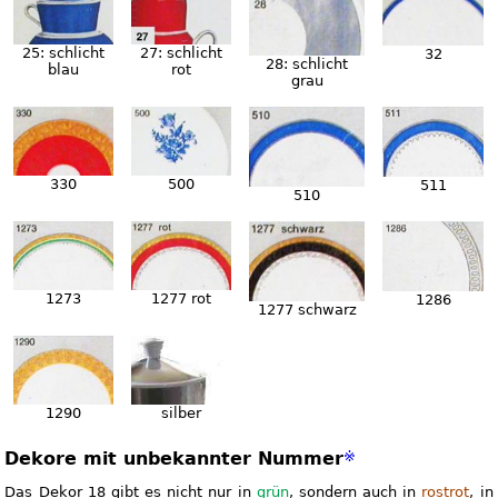
25: schlicht
27: schlicht
32
28: schlicht
blau
rot
grau
330
500
511
510
1273
1277 rot
1286
1277 schwarz
1290
silber
Dekore mit unbekannter Nummer
※
Das Dekor 18 gibt es nicht nur in
grün
, sondern auch in
rostrot
, in