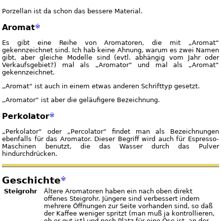
Porzellan ist da schon das bessere Material.
Aromat
※
Es gibt eine Reihe von Aromatoren, die mit „Aromat“
gekennzeichnet sind. Ich hab keine Ahnung, warum es zwei Namen
gibt, aber gleiche Modelle sind (evtl. abhängig vom Jahr oder
Verkaufsgebiet?) mal als „Aromator“ und mal als „Aromat“
gekennzeichnet.
„Aromat“ ist auch in einem etwas anderen Schrifttyp gesetzt.
„Aromator“ ist aber die geläufigere Bezeichnung.
Perkolator
※
„Perkolator“ oder „Percolator“ findet man als Bezeichnungen
ebenfalls für das Aromator. Dieser Begriff wird auch für Espresso-
Maschinen benutzt, die das Wasser durch das Pulver
hindurchdrücken.
Geschichte
※
Steigrohr
Ältere Aromatoren haben ein nach oben direkt
offenes Steigrohr. Jüngere sind verbessert indem
mehrere Öffnungen zur Seite vorhanden sind, so daß
der Kaffee weniger spritzt (man muß ja kontrollieren,
ob er gut ist) und noch Platz für eine Öse ist, an der