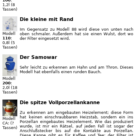
100
:
1,2l (8
Tassen)
Die kleine mit Rand
Im Gegensatz zu Modell 88 wird diese von unten nach
Modell
oben schmaler. Außerdem hat sie einen Wulst, dort wo
110
:
der Filter eingesetzt wird.
0,8l (5
Tassen)
Der Samowar
Sehr leicht zu erkennen am Hahn und am Thron. Dieses
Modell hat ebenfalls einen runden Bauch.
Modell
200
:
2,0l (18
Tassen)
Die spitze Vollporzellankanne
Zu erkennen am eingebauten Heizelement; diese Form
hat keinen einschraubbaren Heizstab, sondern ein ins
Modell
Porzellan eingebautes Heizelement. Wie das produziert
CA: (?
wurde, ist mir ein Rätsel, auf jeden Fall ist sogar der
Tassen)
Anschlußstecker bis auf die Kontakte aus Porzellan.
Diese Kanne gibt es für Kaffee und Tee; der Filter ist